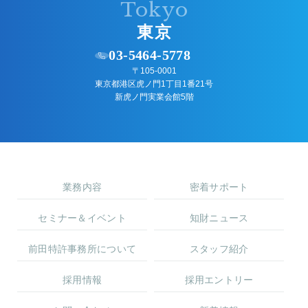
Tokyo
東京
03-5464-5778
〒105-0001
東京都港区虎ノ門1丁目1番21号
新虎ノ門実業会館5階
業務内容
密着サポート
セミナー＆イベント
知財ニュース
前田特許事務所について
スタッフ紹介
採用情報
採用エントリー