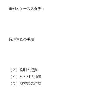
事例とケーススタディ
３．FI・FTの探し方
特許調査の手順
４．演習
（ア）発明の把握
（イ）FI・FTの抽出
（ウ）検索式の作成
５．まとめ