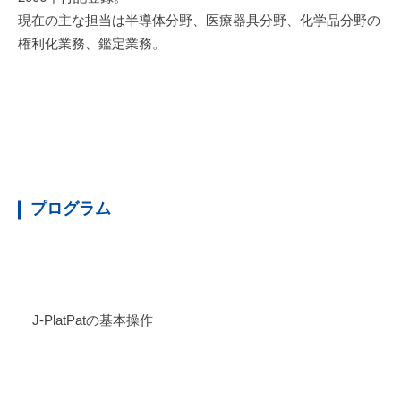
現在の主な担当は半導体分野、医療器具分野、化学品分野の
権利化業務、鑑定業務。
プログラム
1．J-PlatPatの使い方
J-PlatPatの基本操作
２．機能分類について