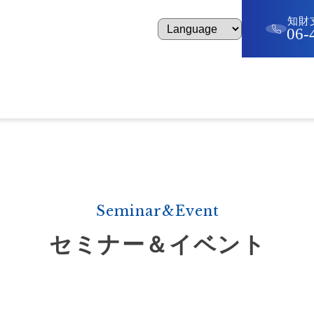
知財
06-
ナー＆イベント
知財ニュース
前田特許事務所につ
minar&Event
IP News
About Us
Seminar&Event
セミナー＆イベント