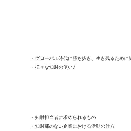
１．はじめに
２．なぜ知財が必要か
・グローバル時代に勝ち抜き、生き残るために
・様々な知財の使い方
３．社内における知財の役割
・知財担当者に求められるもの
・知財部のない企業における活動の仕方