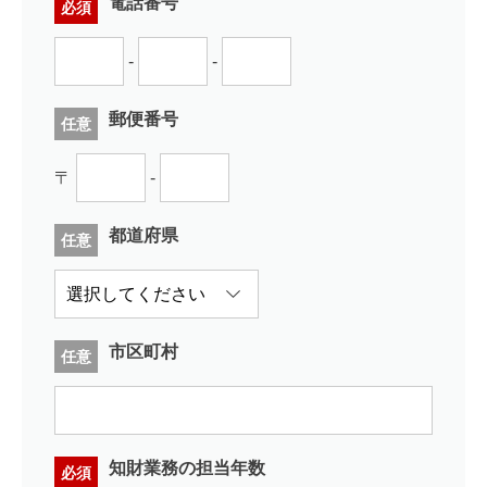
電話番号
必須
-
-
郵便番号
任意
〒
-
都道府県
任意
市区町村
任意
知財業務の担当年数
必須