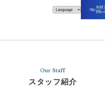
知財
06-
ナー＆イベント
知財ニュース
前田特許事務所につ
minar&Event
IP News
About Us
Our Staff
スタッフ紹介