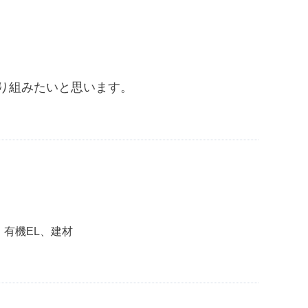
り
組
み
た
い
と
思
い
ま
す
。
有機EL、建材