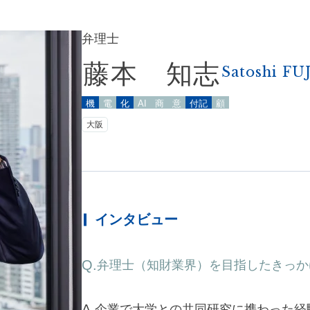
弁理士
藤本 知志
Satoshi F
機
電
化
商
意
付記
顧
AI
大阪
インタビュー
弁理士（知財業界）を目指したきっか
企
業
で
大
学
と
の
共
同
研
究
に
携
わ
っ
た
経