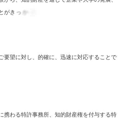
と
が
き
っ
か
け
で
す
。
ご
要
望
に
対
し
、
的
確
に
、
迅
速
に
対
応
す
る
こ
と
で
に
携
わ
る
特
許
事
務
所
、
知
的
財
産
権
を
付
与
す
る
特
接