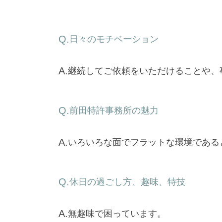
日々のモチベーション
継
続
し
て
ご
依
頼
を
い
た
だ
け
る
こ
と
や
、
前田特許事務所の魅力
い
ろ
い
ろ
な
面
で
フ
ラ
ッ
ト
な
環
境
で
あ
る
休日の過ごし方、趣味、特技
無
趣
味
で
困
っ
て
い
ま
す
。