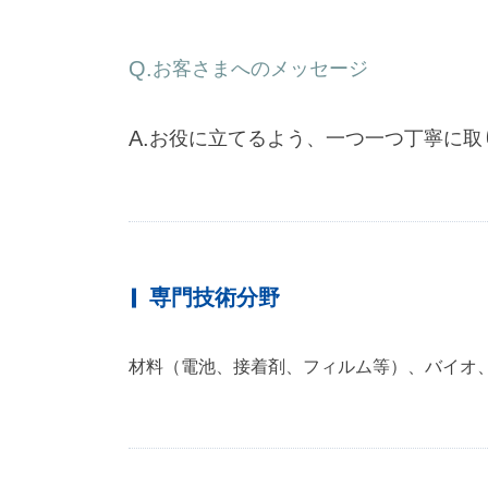
お客さまへのメッセージ
お
役
に
立
て
る
よ
う
、
一
つ
一
つ
丁
寧
に
取
専門技術分野
材料（電池、接着剤、フィルム等）、バイオ、