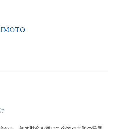
UJIMOTO
け
験
か
ら
、
知
的
財
産
を
通
じ
て
企
業
や
大
学
の
発
展
、