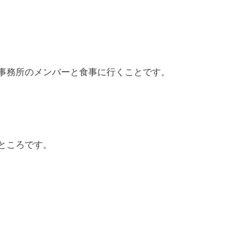
事
務
所
の
メ
ン
バ
ー
と
食
事
に
行
く
こ
と
で
す
。
と
こ
ろ
で
す
。