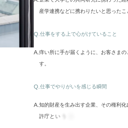
産
学
連
携
な
ど
に
携
わ
り
た
い
と
思
っ
た
こ
仕事をする上で心がけていること
痒
い
所
に
手
が
届
く
よ
う
に
、
お
客
さ
ま
の
す
。
仕事でやりがいを感じる瞬間
知
的
財
産
を
生
み
出
す
企
業
、
そ
の
権
利
化
許
庁
と
い
う
立
場
の
異
な
る
三
者
で
、
面